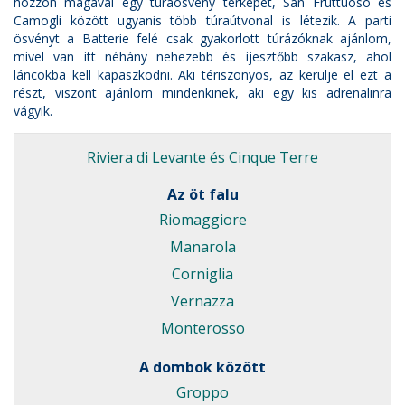
hozzon magával egy túraösvény térképet, San Fruttuoso és
Camogli között ugyanis több túraútvonal is létezik. A parti
ösvényt a Batterie felé csak gyakorlott túrázóknak ajánlom,
mivel van itt néhány nehezebb és ijesztőbb szakasz, ahol
láncokba kell kapaszkodni. Aki tériszonyos, az kerülje el ezt a
részt, viszont ajánlom mindenkinek, aki egy kis adrenalinra
vágyik.
Riviera di Levante és
Cinque Terre
Az öt falu
Riomaggiore
Manarola
Corniglia
Vernazza
Monterosso
A dombok között
Groppo