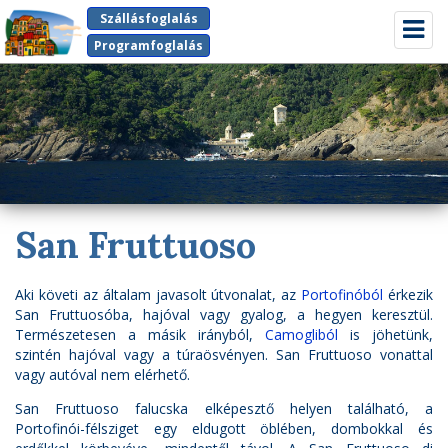
Szállásfoglalás
Kapcso
navigá
Programfoglalás
San Fruttuoso
Aki követi az általam javasolt útvonalat, az
Portofinóból
érkezik
San Fruttuosóba, hajóval vagy gyalog, a hegyen keresztül.
Természetesen a másik irányból,
Camogliból
is jöhetünk,
szintén hajóval vagy a túraösvényen. San Fruttuoso vonattal
vagy autóval nem elérhető.
San Fruttuoso falucska elképesztő helyen található, a
Portofinói-félsziget egy eldugott öblében, dombokkal és