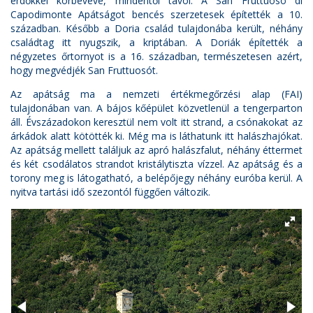
erdőkkel körbevéve, mindentől távol. A San Fruttuoso di
Capodimonte Apátságot bencés szerzetesek építették a 10.
században. Később a Doria család tulajdonába került, néhány
családtag itt nyugszik, a kriptában. A Doriák építették a
négyzetes őrtornyot is a 16. században, természetesen azért,
hogy megvédjék San Fruttuosót.
Az apátság ma a nemzeti értékmegőrzési alap (FAI)
tulajdonában van. A bájos kőépület közvetlenül a tengerparton
áll. Évszázadokon keresztül nem volt itt strand, a csónakokat az
árkádok alatt kötötték ki. Még ma is láthatunk itt halászhajókat.
Az apátság mellett találjuk az apró halászfalut, néhány éttermet
és két csodálatos strandot kristálytiszta vízzel. Az apátság és a
torony meg is látogatható, a belépőjegy néhány euróba kerül. A
nyitva tartási idő szezontól függően változik.