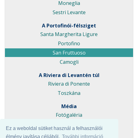
Moneglia
Sestri Levante
A Portofinói-félsziget
Santa Margherita Ligure
Portofino
San Fruttuoso
Camogli
A Riviera di Levantén túl
Riviera di Ponente
Toszkána
Média
Fotógaléria
Videógaléria
Ez a weboldal sütiket használ a felhasználói
Angol oldal
élmény javítása céljából.
További információ