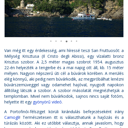
Van még itt egy érdekesség, ami híressé teszi San Fruttuosót: a
Mélység Krisztusa (Il Cristo degli Abissi), egy vízalatti bronz
Krisztus szobor. A 2,5 méter magas szobrot 1954. augusztus
22-én helyezték a tengerbe és a mai napig ott áll, kb. 15 méter
mélyen. Nagyon népszerű úti cél a búvárok körében. A merülés
elég könnyű, aki pedig nem búvárkodik, az megpróbálhat lenézni
búvárszemüveggel vagy odamehet hajóval, nyugodt napokon
állítólag látszik a szobor. A szobor másolatát megnézhetjük a
templomban. Mivel nem búvárkodok, sajnos nincs saját fotóm,
helyette itt egy
gyönyörű videó
.
A Portofinói-félsziget körüli kirándulás befejezéseként irány
Camogli
! Természetesen itt is választhatunk a hajózás és a
túrázás között. Aki ez utóbbit választja, annak javaslom, hogy