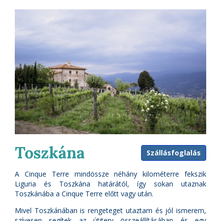
Toszkána
Szállásfoglalás
A Cinque Terre mindössze néhány kilométerre fekszik
Liguria és Toszkána határától, így sokan utaznak
Toszkánába a Cinque Terre előtt vagy után.
Mivel Toszkánában is rengeteget utaztam és jól ismerem,
szívesen segítek az útiterv összeállításában és egy