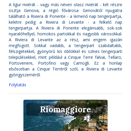
A ligur riviérát - vagy más néven olasz riviérát - két részre
osztja Genova, a régió fővárosa: Genovától nyugatra
található a Riviera di Ponente - a lemenő nap tengerpartja,
keletre pedig a Riviera di Levante - a felkelő nap
tengerpartja. A Riviera di Ponente elegánsabb, sok-sok
nyaralóhellyel, homokos partokkal és nagyobb városokkal.
A Riviera di Levante az a rész, ami engem igazán
megfogott. Sokkal vadabb, a tengerpart szabdaltabb,
félszigetekkel, gyönyörű kis öblökkel és színes tengerparti
településekkel, mint például a Cinque Terre falvai, Tellaro,
Portovenere, Portofino vagy Camogli. Ez a honlap
elsősorban a Cinque Terréről szól, a Riviera di Levante
gyöngyszeméről.
Folytatás
Riomaggiore