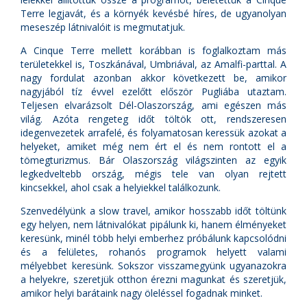
Terre legjavát, és a környék kevésbé híres, de ugyanolyan
meseszép látnivalóit is megmutatjuk.
A Cinque Terre mellett korábban is foglalkoztam más
területekkel is, Toszkánával, Umbriával, az Amalfi-parttal. A
nagy fordulat azonban akkor következett be, amikor
nagyjából tíz évvel ezelőtt először Pugliába utaztam.
Teljesen elvarázsolt Dél-Olaszország, ami egészen más
világ. Azóta rengeteg időt töltök ott, rendszeresen
idegenvezetek arrafelé, és folyamatosan keressük azokat a
helyeket, amiket még nem ért el és nem rontott el a
tömegturizmus. Bár Olaszország világszinten az egyik
legkedveltebb ország, mégis tele van olyan rejtett
kincsekkel, ahol csak a helyiekkel találkozunk.
Szenvedélyünk a slow travel, amikor hosszabb időt töltünk
egy helyen, nem látnivalókat pipálunk ki, hanem élményeket
keresünk, minél több helyi emberhez próbálunk kapcsolódni
és a felületes, rohanós programok helyett valami
mélyebbet keresünk. Sokszor visszamegyünk ugyanazokra
a helyekre, szeretjük otthon érezni magunkat és szeretjük,
amikor helyi barátaink nagy öleléssel fogadnak minket.