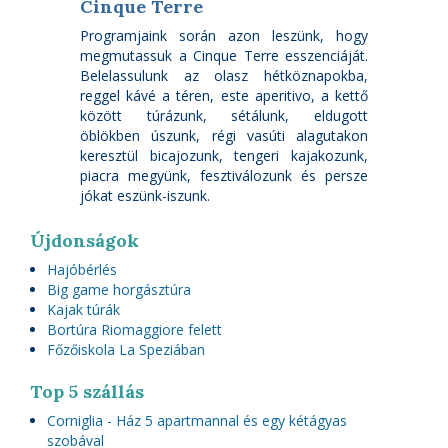
Cinque Terre
Programjaink során azon leszünk, hogy
megmutassuk a Cinque Terre esszenciáját.
Belelassulunk az olasz hétköznapokba,
reggel kávé a téren, este aperitivo, a kettő
között túrázunk, sétálunk, eldugott
öblökben úszunk, régi vasúti alagutakon
keresztül bicajozunk, tengeri kajakozunk,
piacra megyünk, fesztiválozunk és persze
jókat eszünk-iszunk.
Újdonságok
Hajóbérlés
Big game horgásztúra
Kajak túrák
Bortúra Riomaggiore felett
Főzőiskola La Speziában
Top 5 szállás
Corniglia - Ház 5 apartmannal és egy kétágyas
szobával