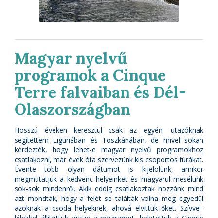
Magyar nyelvű
programok a Cinque
Terre falvaiban és Dél-
Olaszországban
Hosszú éveken keresztül csak az egyéni utazóknak
segítettem Liguriában és Toszkánában, de mivel sokan
kérdezték, hogy lehet-e magyar nyelvű programokhoz
csatlakozni, már évek óta szervezünk kis csoportos túrákat.
Évente több olyan dátumot is kijelölünk, amikor
megmutatjuk a kedvenc helyeinket és magyarul mesélünk
sok-sok mindenről. Akik eddig csatlakoztak hozzánk mind
azt mondták, hogy a felét se találták volna meg egyedül
azoknak a csoda helyeknek, ahová elvittük őket. Szívvel-
lélekkel állítottuk össze a programot, beletettük a Cinque