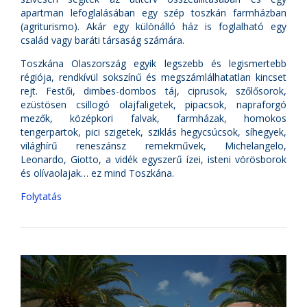
apartman lefoglalásában egy szép toszkán farmházban
(agriturismo). Akár egy különálló ház is foglalható egy
család vagy baráti társaság számára.
Toszkána Olaszország egyik legszebb és legismertebb
régiója, rendkívül sokszínű és megszámlálhatatlan kincset
rejt. Festői, dimbes-dombos táj, ciprusok, szőlősorok,
ezüstösen csillogó olajfaligetek, pipacsok, napraforgó
mezők, középkori falvak, farmházak, homokos
tengerpartok, pici szigetek, sziklás hegycsúcsok, síhegyek,
világhírű reneszánsz remekművek, Michelangelo,
Leonardo, Giotto, a vidék egyszerű ízei, isteni vörösborok
és olívaolajak… ez mind Toszkána.
Folytatás