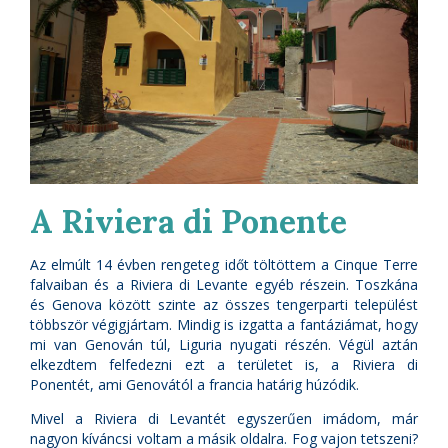
A Riviera di Ponente
Az elmúlt 14 évben rengeteg időt töltöttem a Cinque Terre
falvaiban és a Riviera di Levante egyéb részein. Toszkána
és Genova között szinte az összes tengerparti települést
többször végigjártam. Mindig is izgatta a fantáziámat, hogy
mi van Genován túl, Liguria nyugati részén. Végül aztán
elkezdtem felfedezni ezt a területet is, a Riviera di
Ponentét, ami Genovától a francia határig húzódik.
Mivel a Riviera di Levantét egyszerűen imádom, már
nagyon kíváncsi voltam a másik oldalra. Fog vajon tetszeni?