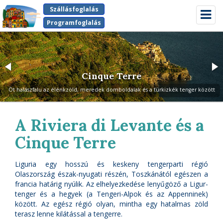
Szállásfoglalás
Kapcso
navigá
Programfoglalás
Cinque Terre
Cinque Terre
Öt halászfalu az élénkzöld, meredek domboldalak és a türkizkék tenger között
Élettel és színekkel teli falvak
A Riviera di Levante és a
Cinque Terre
Liguria egy hosszú és keskeny tengerparti régió
Olaszország észak-nyugati részén, Toszkánától egészen a
francia határig nyúlik. Az elhelyezkedése lenyűgöző a Ligur-
tenger és a hegyek (a Tengeri-Alpok és az Appenninek)
között. Az egész régió olyan, mintha egy hatalmas zöld
terasz lenne kilátással a tengerre.