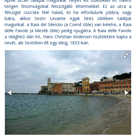
Aprile utcán találjuk magunkat helyes kis üzletekkel és főként
tengeri finomságokat felszolgáló éttermekkel. Ez az utca a
félsziget csücske felé halad, és ha elfordulunk jobbra, vagy
balra, akkor Sestri Levante egyik híres öblében találjuk
magunkat: a Baia del Silenzio (a Csend öble) van keletre, a Baia
delle Favole (a Mesék öble) pedig nyugatra. A Baia delle Favole
a világhírű dán író, Hans Christian Andersen tiszteletére kapta a
nevét, aki Sestriben élt egy ideig, 1833-ban.