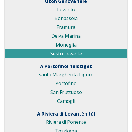
Úton Genova felé
Levanto
Bonassola
Framura
Deiva Marina
Moneglia
Sestri Levante
A Portofinói-félsziget
Santa Margherita Ligure
Portofino
San Fruttuoso
Camogli
A Riviera di Levantén túl
Riviera di Ponente
Toszkána