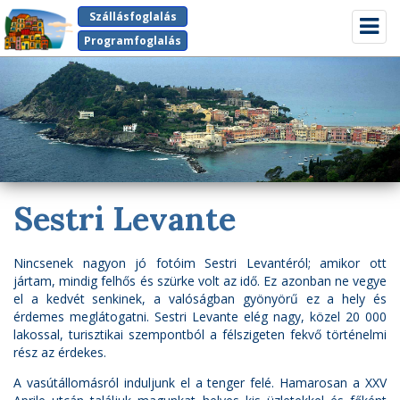
Szállásfoglalás
Kapcso
navigá
Programfoglalás
Sestri Levante
Nincsenek nagyon jó fotóim Sestri Levantéról; amikor ott
jártam, mindig felhős és szürke volt az idő. Ez azonban ne vegye
el a kedvét senkinek, a valóságban gyönyörű ez a hely és
érdemes meglátogatni. Sestri Levante elég nagy, közel 20 000
lakossal, turisztikai szempontból a félszigeten fekvő történelmi
rész az érdekes.
A vasútállomásról induljunk el a tenger felé. Hamarosan a XXV