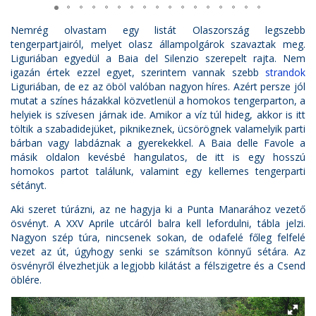
Nemrég olvastam egy listát Olaszország legszebb
tengerpartjairól, melyet olasz állampolgárok szavaztak meg.
Liguriában egyedül a Baia del Silenzio szerepelt rajta. Nem
igazán értek ezzel egyet, szerintem vannak szebb
strandok
Liguriában, de ez az öböl valóban nagyon híres. Azért persze jól
mutat a színes házakkal közvetlenül a homokos tengerparton, a
helyiek is szívesen járnak ide. Amikor a víz túl hideg, akkor is itt
töltik a szabadidejüket, piknikeznek, ücsörögnek valamelyik parti
bárban vagy labdáznak a gyerekekkel. A Baia delle Favole a
másik oldalon kevésbé hangulatos, de itt is egy hosszú
homokos partot találunk, valamint egy kellemes tengerparti
sétányt.
Aki szeret túrázni, az ne hagyja ki a Punta Manarához vezető
ösvényt. A XXV Aprile utcáról balra kell lefordulni, tábla jelzi.
Nagyon szép túra, nincsenek sokan, de odafelé főleg felfelé
vezet az út, úgyhogy senki se számítson könnyű sétára. Az
ösvényről élvezhetjük a legjobb kilátást a félszigetre és a Csend
öblére.