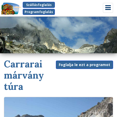
Szállásfoglalás
Kapcso
navigá
Programfoglalás
Carrarai
Foglalja le ezt a programot
márvány
túra