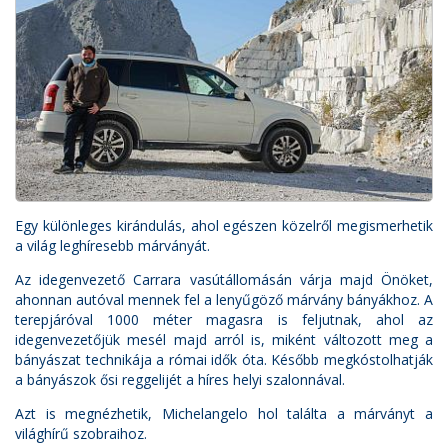
Egy különleges kirándulás, ahol egészen közelről megismerhetik
a világ leghíresebb márványát.
Az idegenvezető Carrara vasútállomásán várja majd Önöket,
ahonnan autóval mennek fel a lenyűgöző márvány bányákhoz. A
terepjáróval 1000 méter magasra is feljutnak, ahol az
idegenvezetőjük mesél majd arról is, miként változott meg a
bányászat technikája a római idők óta. Később megkóstolhatják
a bányászok ősi reggelijét a híres helyi szalonnával.
Azt is megnézhetik, Michelangelo hol találta a márványt a
világhírű szobraihoz.