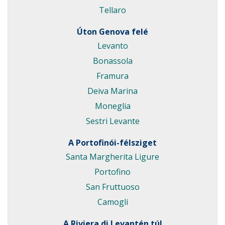
Tellaro
Úton Genova felé
Levanto
Bonassola
Framura
Deiva Marina
Moneglia
Sestri Levante
A Portofinói-félsziget
Santa Margherita Ligure
Portofino
San Fruttuoso
Camogli
A Riviera di Levantén túl