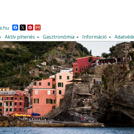
e.hu
Aktív pihenés
Gasztronómia
Információ
Adatvéde