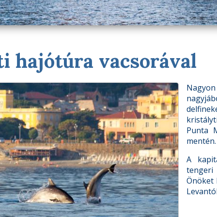
ti hajótúra vacsorával
Nagyon 
nagyjábó
delfin
kristály
Punta M
mentén.
A kapit
tengeri
Önöket h
Levantó