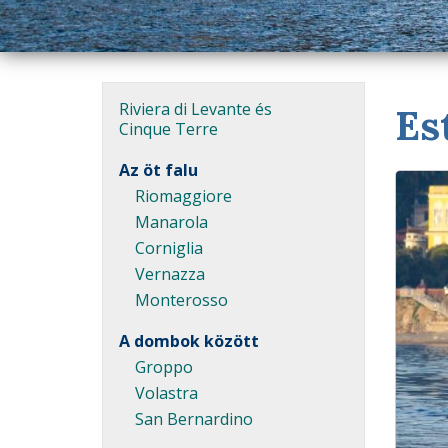
Riviera di Levante és
Es
Cinque Terre
Az öt falu
Riomaggiore
Manarola
Corniglia
Vernazza
Monterosso
A dombok között
Groppo
Volastra
San Bernardino