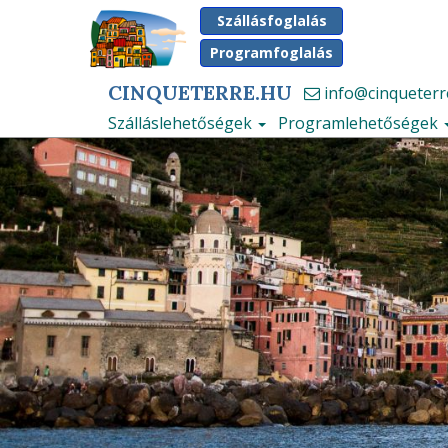
Szállásfoglalás
Programfoglalás
CINQUETERRE.HU
info@cinqueterr
Szálláslehetőségek
Programlehetőségek