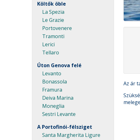
Költők öble
La Spezia
Le Grazie
Portovenere
Tramonti
Lerici
Tellaro
Úton Genova felé
Levanto
Bonassola
Az ár t
Framura
Szüksé
Deiva Marina
melege
Moneglia
Sestri Levante
A Portofinói-félsziget
Santa Margherita Ligure