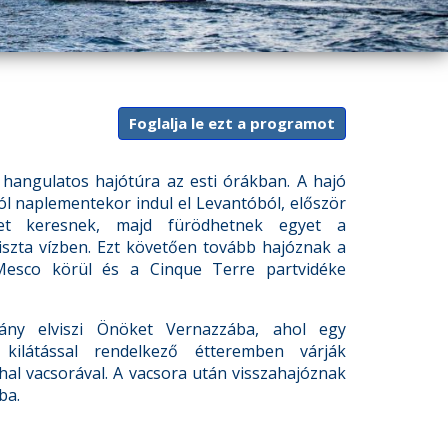
Foglalja le ezt a programot
hangulatos hajótúra az esti órákban. A hajó
l naplementekor indul el Levantóból, először
eket keresnek, majd fürödhetnek egyet a
tiszta vízben. Ezt követően tovább hajóznak a
esco körül és a Cinque Terre partvidéke
ány elviszi Önöket Vernazzába, ahol egy
 kilátással rendelkező étteremben várják
al vacsorával. A vacsora után visszahajóznak
ba.