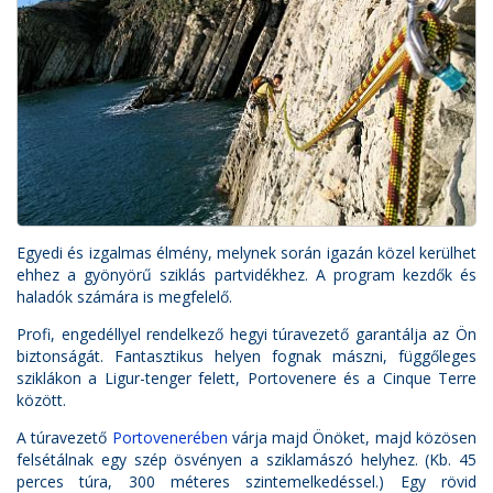
Egyedi és izgalmas élmény, melynek során igazán közel kerülhet
ehhez a gyönyörű sziklás partvidékhez. A program kezdők és
haladók számára is megfelelő.
Profi, engedéllyel rendelkező hegyi túravezető garantálja az Ön
biztonságát. Fantasztikus helyen fognak mászni, függőleges
sziklákon a Ligur-tenger felett, Portovenere és a Cinque Terre
között.
A túravezető
Portovenerében
várja majd Önöket, majd közösen
felsétálnak egy szép ösvényen a sziklamászó helyhez. (Kb. 45
perces túra, 300 méteres szintemelkedéssel.) Egy rövid