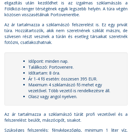
eligazítás után kezdődhet is az izgalmas sziklamászás a
Földközi-tenger térségének egyik legszebb helyén. A túra végén
közösen visszasétálnak Portovenerébe.
Az ár tartalmazza a sziklamászó felszerelést is. Ez egy privát
túra. Hozzátartozók, akik nem szeretnének sziklát mászni, de
szívesen részt vesznek a túrán és esetleg társaikat szeretnék
fotózni, csatlakozhatnak.
Időpont: minden nap.
Találkozó: Portovenere.
Időtartam: 8 óra.
Ár 1-4 fő esetén: összesen 395 EUR.
Maximum 4 sziklamászó fő mehet egy
vezetővel. Több vezető is rendelkezésre áll.
Olasz vagy angol nyelven.
Az ár tartalmazza a sziklamászó túrát profi vezetővel és a
felszerelést: beülőt, mászócipőt, sisakot.
Szükséges felszerelés: fényképezőgép, minimum 1 liter víz,