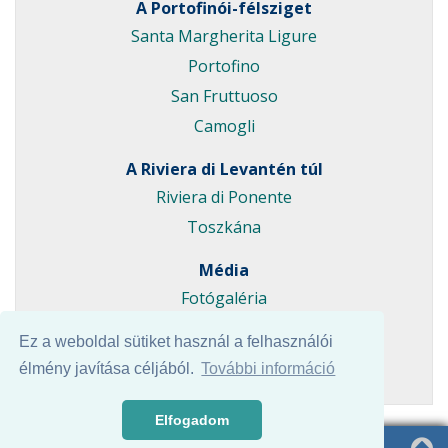
A Portofinói-félsziget
Santa Margherita Ligure
Portofino
San Fruttuoso
Camogli
A Riviera di Levantén túl
Riviera di Ponente
Toszkána
Média
Fotógaléria
Videógaléria
Ez a weboldal sütiket használ a felhasználói
Angol oldal
élmény javítása céljából.
További információ
Elfogadom
© Minden jog fenntartva.
Powered by
Nevvix